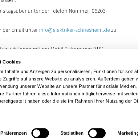
rlassen.
uns tagsüber unter der Telefon Nummer: 06203-
r per Email unter
info@elektriker-schriesheim.de
zu
tehen wir Ihnen mit der Mobil Rufnummer 0151-
erfügung.
t Cookies
ung bietet ebenfalls einen Notdienst unter 0621-
 Inhalte und Anzeigen zu personalisieren, Funktionen für sozia
e Zugriffe auf unsere Website zu analysieren. Außerdem geben w
rwendung unserer Website an unsere Partner für soziale Medien
en
re Partner führen diese Informationen möglicherweise mit weite
ereitgestellt haben oder die sie im Rahmen Ihrer Nutzung der D
Präferenzen
Statistiken
Marketin