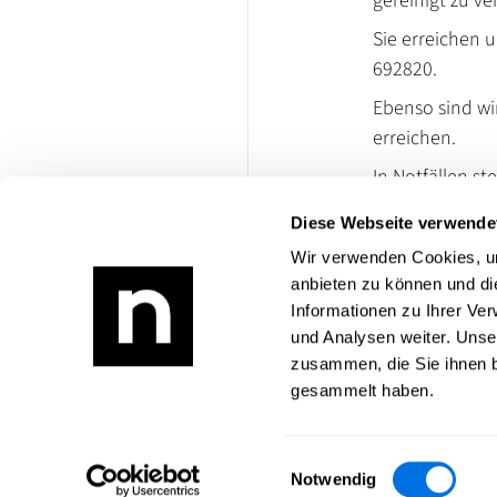
gereinigt zu ve
Sie erreichen 
692820.
Ebenso sind wi
erreichen.
In Notfällen s
17818585 zur V
Diese Webseite verwende
Die Elektroinn
Wir verwenden Cookies, um
121000 an.
anbieten zu können und di
Informationen zu Ihrer Ve
Website besuch
und Analysen weiter. Unse
zusammen, die Sie ihnen b
gesammelt haben.
Einwilligungsauswahl
Notwendig