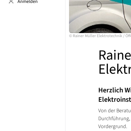
Anmelden
©
Rainer Müller Elektrotechnik
/
Öff
Raine
Elekt
Herzlich W
Elektroins
Von der Beratu
Durchführung, 
Vordergrund.