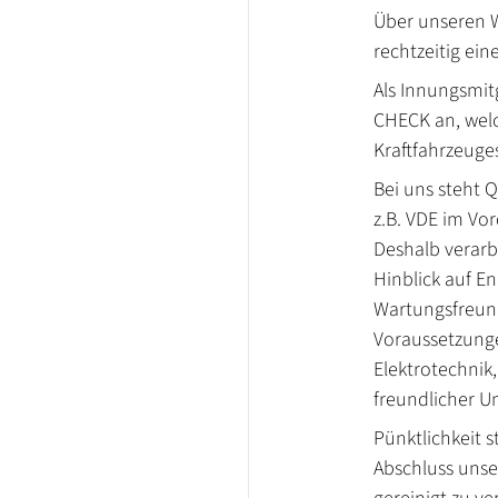
Über unseren W
rechtzeitig ei
Als Innungsmit
CHECK an, wel
Kraftfahrzeuge
Bei uns steht 
z.B. VDE im Vo
Deshalb verarb
Hinblick auf En
Wartungsfreund
Voraussetzunge
Elektrotechnik
freundlicher 
Pünktlichkeit 
Abschluss unse