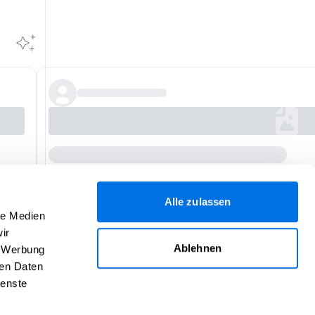
Alle zulassen
le Medien
ir
Ablehnen
, Werbung
ren Daten
ienste
Hilfe
Über uns
Impressum
Kontakt
AGB
Daten­schutz