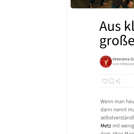
Aus k
große
Veterama 
von
Vetera
Wenn man heute
dann nennt man
selbstverständ
Metz
mit wenig
dem alten Maim