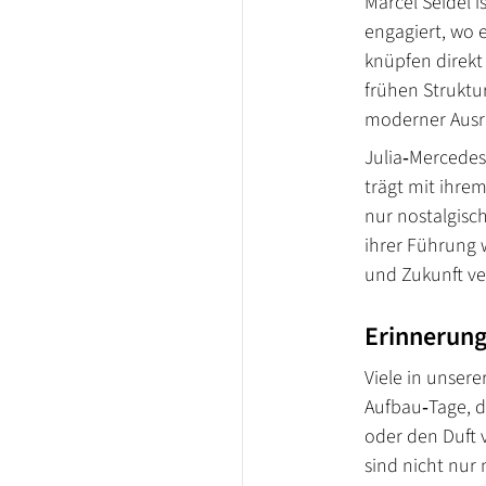
Marcel Seidel i
engagiert, wo 
knüpfen direkt 
frühen Struktur
moderner Ausri
Julia‑Mercede
trägt mit ihre
nur nostalgisch
ihrer Führung 
und Zukunft ve
Erinnerung
Viele in unser
Aufbau‑Tage, d
oder den Duft 
sind nicht nur