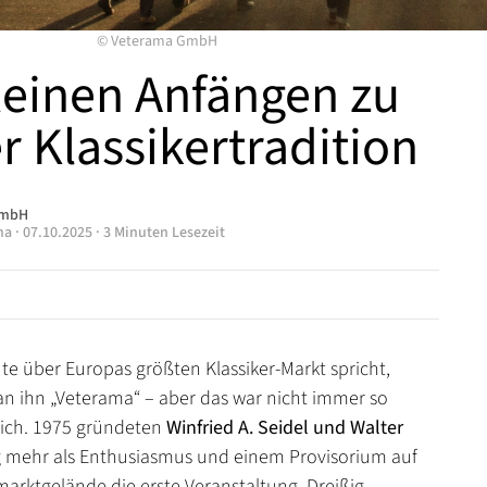
©
Veterama GmbH
leinen Anfängen zu
r Klassikertradition
GmbH
ma
·
07.10.2025
·
3 Minuten Lesezeit
 über Europas größten Klassiker-Markt spricht,
 ihn „Veterama“ – aber das war nicht immer so
lich. 1975 gründeten
Winfried A. Seidel und Walter
 mehr als Enthusiasmus und einem Provisorium auf
arktgelände die erste Veranstaltung. Dreißig