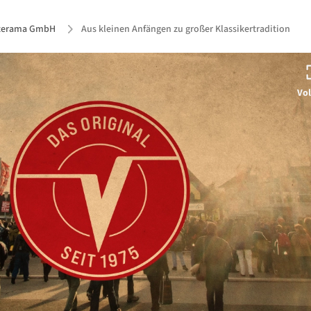
terama GmbH
Aus kleinen Anfängen zu großer Klassikertradition
Vol