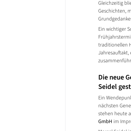
Gleichzeitig bl
Geschichten, m
Grundgedanke h
Ein wichtiger 
Frühjahrsterm
traditionellen
Jahresauftakt, 
zusammenführ
Die neue G
Seidel ges
Ein Wendepunkt
nächsten Gener
stehen heute a
GmbH
im Impr