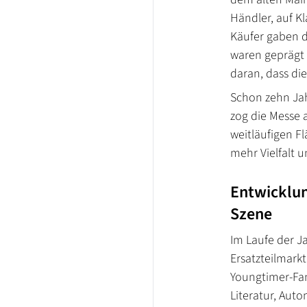
Händler, auf Kl
Käufer gaben 
waren geprägt
daran, dass di
Schon zehn Jah
zog die Messe 
weitläufigen F
mehr Vielfalt 
Entwicklun
Szene
Im Laufe der J
Ersatzteilmark
Youngtimer-Fan
Literatur, Auto