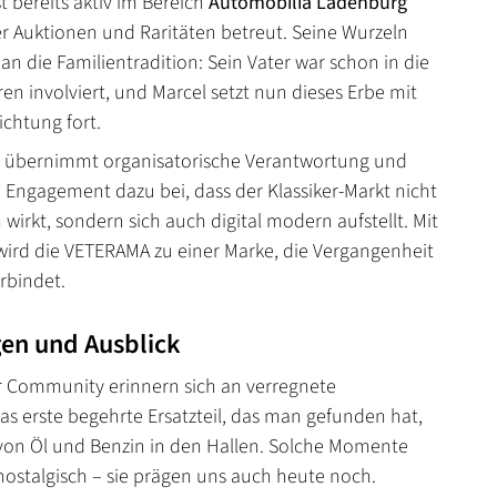
st bereits aktiv im Bereich
Automobilia Ladenburg
er Auktionen und Raritäten betreut. Seine Wurzeln
an die Familientradition: Sein Vater war schon in die
en involviert, und Marcel setzt nun dieses Erbe mit
chtung fort.
s übernimmt organisatorische Verantwortung und
m Engagement dazu bei, dass der Klassiker-Markt nicht
 wirkt, sondern sich auch digital modern aufstellt. Mit
wird die VETERAMA zu einer Marke, die Vergangenheit
rbindet.
en und Ausblick
er Community erinnern sich an verregnete
as erste begehrte Ersatzteil, das man gefunden hat,
von Öl und Benzin in den Hallen. Solche Momente
 nostalgisch – sie prägen uns auch heute noch.