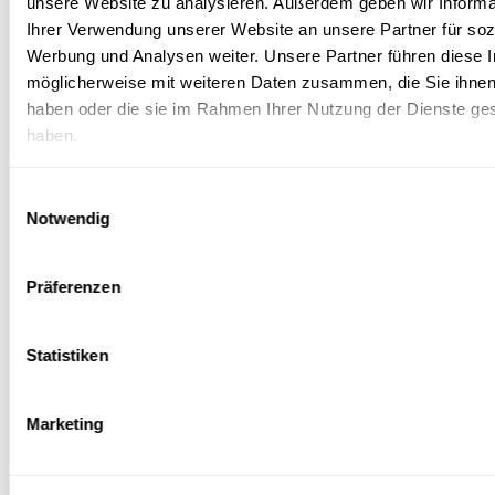
unsere Website zu analysieren. Außerdem geben wir Informa
Ihrer Verwendung unserer Website an unsere Partner für soz
VETERAMA SHOW ARENA:
Werbung und Analysen weiter. Unsere Partner führen diese 
Hier schlägt das Herz für Old- und Youngtimer. Echte
möglicherweise mit weiteren Daten zusammen, die Sie ihnen 
Raritäten und legendäre Modelle sind hier stilvoll in
haben oder die sie im Rahmen Ihrer Nutzung der Dienste g
Szene gesetzt. Direkt an der Rennstrecke können Sie Ihr
haben.
Fahrzeug ausstellen.
Einwilligungsauswahl
Notwendig
Vollbild
Präferenzen
Statistiken
©
Veterama GmbH
/
Veterama
Marketing
Anmeldung für Plätze und Ticketkäufe:
www.veterama.de