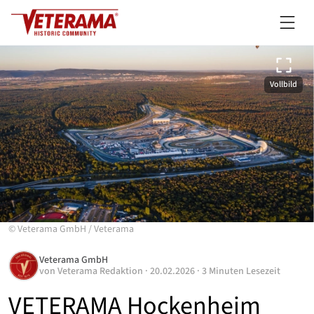
Vollbild
©
Veterama GmbH
/
Veterama
Veterama GmbH
von
Veterama Redaktion
·
20.02.2026
·
3 Minuten Lesezeit
VETERAMA Hockenheim