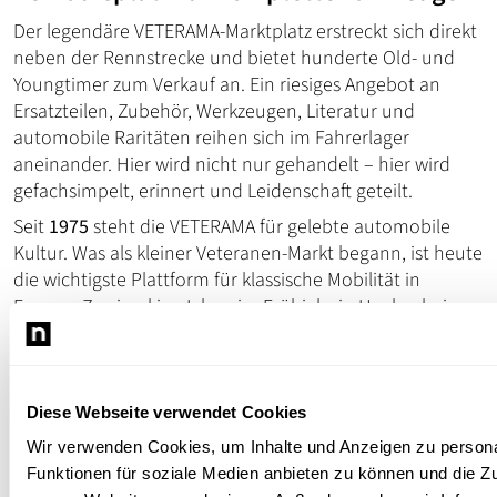
Der legendäre VETERAMA-Marktplatz erstreckt sich direkt
neben der Rennstrecke und bietet hunderte Old- und
Youngtimer zum Verkauf an. Ein riesiges Angebot an
Ersatzteilen, Zubehör, Werkzeugen, Literatur und
automobile Raritäten reihen sich im Fahrerlager
aneinander. Hier wird nicht nur gehandelt – hier wird
gefachsimpelt, erinnert und Leidenschaft geteilt.
Seit
1975
steht die VETERAMA für gelebte automobile
Kultur. Was als kleiner Veteranen-Markt begann, ist heute
die wichtigste Plattform für klassische Mobilität in
Europa. Zweimal im Jahr – im Frühjahr in Hockenheim
und im Herbst in Mannheim – wird Geschichte nicht nur
gezeigt, sondern erlebt.
Die
VETERAMA Hockenheim 2026
ist damit weit mehr als
Diese Webseite verwendet Cookies
eine Veranstaltung:
Sie ist ein Treffpunkt für Generationen, ein Ort der
Wir verwenden Cookies, um Inhalte und Anzeigen zu persona
Begegnung und ein lebendiges Museum der Mobilität.
Funktionen für soziale Medien anbieten zu können und die Zug