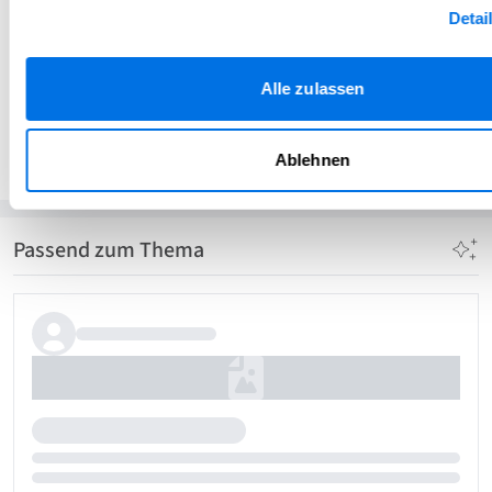
Detai
Alle zulassen
Veterama Redaktion
VR
Veterama GmbH
Ablehnen
Passend zum Thema