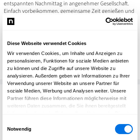
entspannten Nachmittag in angenehmer Gesellschaft.
Einfach vorbeikommen, gemeinsame Zeit genießen und
lass den Alltag für ein paar Stunden hinter sich lassen.
Diese Webseite verwendet Cookies
Wir verwenden Cookies, um Inhalte und Anzeigen zu
Familienzentrum Bammental
bammental.news
personalisieren, Funktionen für soziale Medien anbieten
zu können und die Zugriffe auf unsere Website zu
analysieren. Außerdem geben wir Informationen zu Ihrer
Verwendung unserer Website an unsere Partner für
soziale Medien, Werbung und Analysen weiter. Unsere
Passend zum Thema
Partner führen diese Informationen möglicherweise mit
weiteren Daten zusammen, die Sie ihnen bereitgestellt
haben oder die sie im Rahmen Ihrer Nutzung der Dienste
gesammelt haben.
Einwilligungsauswahl
Notwendig