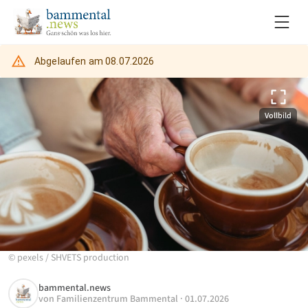
Abgelaufen am
08.07.2026
Vollbild
©
pexels
/
SHVETS production
bammental.news
von
Familienzentrum Bammental
·
01.07.2026