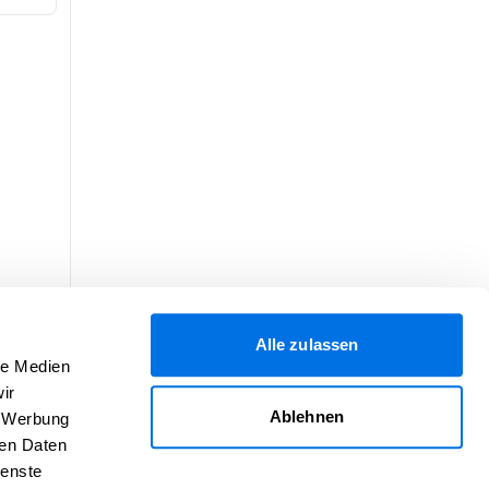
Alle zulassen
le Medien
ir
Ablehnen
, Werbung
ren Daten
ienste
Hilfe
Über uns
Impressum
Kontakt
AGB
Daten­schutz