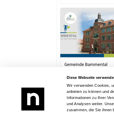
Gemeinde Bammental
Behörde
Hauptstraße 71
Diese Webseite verwende
69245 Bammental
GEME
Wir verwenden Cookies, um
anbieten zu können und di
Informationen zu Ihrer Ve
und Analysen weiter. Unse
zusammen, die Sie ihnen b