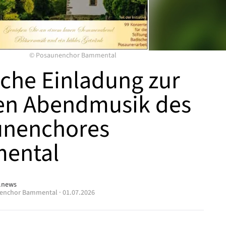
©
Posaunenchor Bammental
iche Einladung zur
en Abendmusik des
unenchores
ental
.news
enchor Bammental
·
01.07.2026