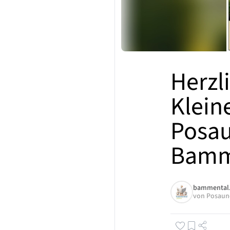
Herzl
Klein
Posa
Bamm
bammental
von
Posaun