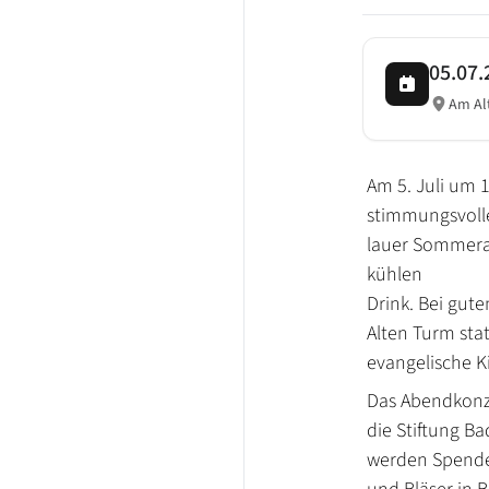
05.07.
Am Al
Am 5. Juli um 
stimmungsvolle
lauer Sommera
kühlen
Drink. Bei gut
Alten Turm stat
evangelische K
Das Abendkonzer
die Stiftung Ba
werden Spende