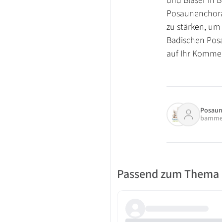
und Bläser in 
Posaunenchorarb
zu stärken, um 
Badischen Posa
auf Ihr Kommen
Posaun
bamme
Passend zum Thema