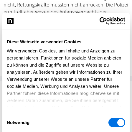
nicht, Rettungskräfte mussten nicht anrücken. Die Polizei
ermittelt aber wegen des Anfangsverdachts der
Körperverletzung.
Diese Webseite verwendet Cookies
Wir verwenden Cookies, um Inhalte und Anzeigen zu
dpa
DP
Deutsche Presse Agentur
personalisieren, Funktionen für soziale Medien anbieten
zu können und die Zugriffe auf unsere Website zu
analysieren. Außerdem geben wir Informationen zu Ihrer
Verwendung unserer Website an unsere Partner für
soziale Medien, Werbung und Analysen weiter. Unsere
Passend zum Thema
Partner führen diese Informationen möglicherweise mit
weiteren Daten zusammen, die Sie ihnen bereitgestellt
haben oder die sie im Rahmen Ihrer Nutzung der Dienste
gesammelt haben.
Einwilligungsauswahl
Notwendig