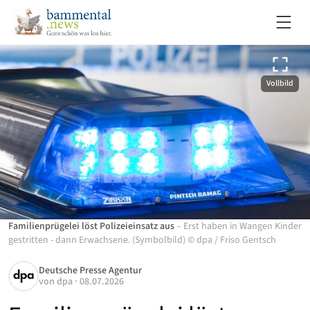
Vollbild
Familienprügelei löst Polizeieinsatz aus
–
Erst haben in Wangen Kinder
gestritten - dann Erwachsene. (Symbolbild)
©
dpa
/
Friso Gentsch
Deutsche Presse Agentur
von
dpa
·
08.07.2026