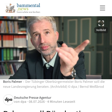
Vollbild
Boris Palmer
–
Der Tübinger Oberbürgermeister Boris Palmer soll die
neue Landesregierung beraten. (Archivbild)
©
dpa
/
Bernd Weißbrod
Deutsche Presse Agentur
von
dpa
·
08.07.2026
·
4 Minuten Lesezeit