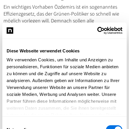
Ein wichtiges Vorhaben Özdemirs ist ein sogenanntes
Effizienzgesetz, das der Grünen-Politiker so schnell wie
möglich vorlegen will. Demnach sollen alle
landesrechtlichen Berichts- und
Dokumentationspflichten Ende 2027 auslaufen, sofern
sie nicht ausdrücklich davon ausgenommen werden.
Diese Webseite verwendet Cookies
Scharfe Kritik der Opposition
Wir verwenden Cookies, um Inhalte und Anzeigen zu
Kritik an den Plänen, Palmer beim Bürokratieabbau
personalisieren, Funktionen für soziale Medien anbieten
einzubinden, kam von der Opposition. SPD-
zu können und die Zugriffe auf unsere Website zu
Fraktionschef Sascha Binder sagte, Özdemir habe damit
analysieren. Außerdem geben wir Informationen zu Ihrer
ein «Plätzchen mit Fantasietitel» für Palmer gefunden.
Verwendung unserer Website an unsere Partner für
«Wenn jetzt alle Beauftragten unabhängige Räte heißen,
soziale Medien, Werbung und Analysen weiter. Unsere
gibt es zwar keine Beauftragten mehr, die Bürokratie
Partner führen diese Informationen möglicherweise mit
bleibt aber trotzdem.» Im Koalitionsvertrag hatte Grün-
weiteren Daten zusammen, die Sie ihnen bereitgestellt
Schwarz angekündigt, die Beauftragten der
haben oder die sie im Rahmen Ihrer Nutzung der Dienste
Landesregierung weitgehend abschaffen zu wollen.
gesammelt haben.
Einwilligungsauswahl