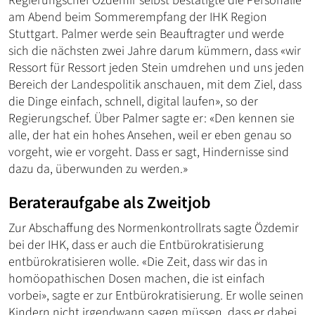
Regierungschef Özdemir selbst bestätigte die Personalie
am Abend beim Sommerempfang der IHK Region
Stuttgart. Palmer werde sein Beauftragter und werde
sich die nächsten zwei Jahre darum kümmern, dass «wir
Ressort für Ressort jeden Stein umdrehen und uns jeden
Bereich der Landespolitik anschauen, mit dem Ziel, dass
die Dinge einfach, schnell, digital laufen», so der
Regierungschef. Über Palmer sagte er: «Den kennen sie
alle, der hat ein hohes Ansehen, weil er eben genau so
vorgeht, wie er vorgeht. Dass er sagt, Hindernisse sind
dazu da, überwunden zu werden.»
Berateraufgabe als Zweitjob
Zur Abschaffung des Normenkontrollrats sagte Özdemir
bei der IHK, dass er auch die Entbürokratisierung
entbürokratisieren wolle. «Die Zeit, dass wir das in
homöopathischen Dosen machen, die ist einfach
vorbei», sagte er zur Entbürokratisierung. Er wolle seinen
Kindern nicht irgendwann sagen müssen, dass er dabei