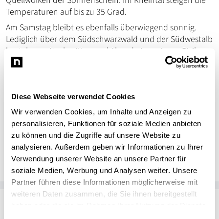
Quellwolken der Sonnenschein. Im Rheintal steigen die
Temperaturen auf bis zu 35 Grad.
Am Samstag bleibt es ebenfalls überwiegend sonnig.
Lediglich über dem Südschwarzwald und der Südwestalb
besteht am Nachmittag und Abend ein geringes Risiko
für einzelne Schauer oder Gewitter. Höchstwerte von 28
Grad werden im Bereich der Alb erwartet, um 31 Grad in
Oberschwaben und bis 35 Grad in der Kurpfalz.
Diese Webseite verwendet Cookies
Wir verwenden Cookies, um Inhalte und Anzeigen zu
personalisieren, Funktionen für soziale Medien anbieten
zu können und die Zugriffe auf unsere Website zu
dpa
DP
analysieren. Außerdem geben wir Informationen zu Ihrer
Deutsche Presse Agentur
Verwendung unserer Website an unsere Partner für
soziale Medien, Werbung und Analysen weiter. Unsere
Partner führen diese Informationen möglicherweise mit
weiteren Daten zusammen, die Sie ihnen bereitgestellt
Passend zum Thema
haben oder die sie im Rahmen Ihrer Nutzung der Dienste
gesammelt haben.