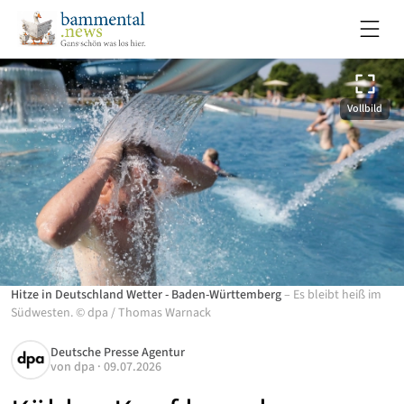
Vollbild
Hitze in Deutschland Wetter - Baden-Württemberg
–
Es bleibt heiß im
Südwesten.
©
dpa
/
Thomas Warnack
Deutsche Presse Agentur
von
dpa
·
09.07.2026