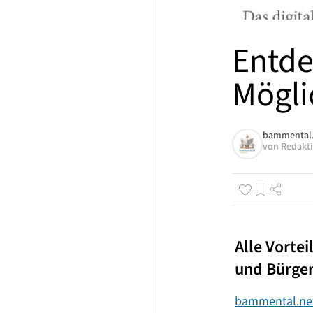
Entde
Mögli
bammental
von
Redakt
Alle Vortei
und Bürge
bammental.n