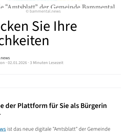
©
bammental.news
cken Sie Ihre
chkeiten
.news
ion
·
02.01.2026
·
3 Minuten Lesezeit
le der Plattform für Sie als Bürgerin
r
ews
ist das neue digitale "Amtsblatt" der Gemeinde