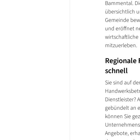
Bammental. Die
übersichtlich u
Gemeinde beweg
und eröffnet ne
wirtschaftlich
mitzuerleben.
Regionale 
schnell
Sie sind auf d
Handwerksbetri
Dienstleister? 
gebündelt an e
können Sie gez
Unternehmensn
Angebote, erha