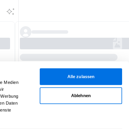
Alle zulassen
le Medien
ir
Ablehnen
, Werbung
ren Daten
ienste
Hilfe
Über uns
Impressum
Kontakt
AGB
Daten­schutz
Verantwortlich für den Inhalt dieser Seite:
Leimbachkind UG (haftungsbeschränkt) | Kurpfalzkind - die