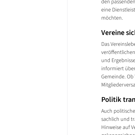
den passenden 
eine Dienstlei
möchten.
Vereine si
Das Vereinsleb
veröffentliche
und Ergebnisse.
informiert über
Gemeinde. Ob V
Mitgliederversa
Politik tr
Auch politisch
sachlich und tr
Hinweise auf 