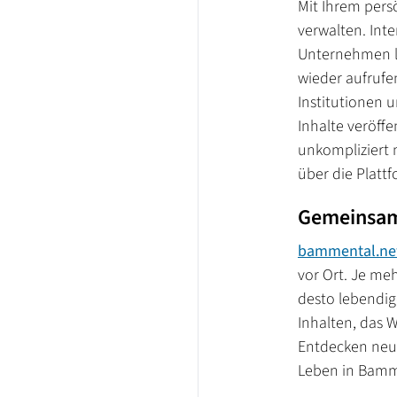
Mit Ihrem pers
verwalten. Int
Unternehmen la
wieder aufrufe
Institutionen 
Inhalte veröff
unkompliziert 
über die Plattf
Gemeinsam
bammental.n
vor Ort. Je me
desto lebendig
Inhalten, das 
Entdecken neue
Leben in Bamme