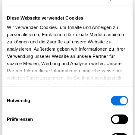
Handeln immer auch von Menschlichkeit, Dankbarkeit
und persönlicher Verbundenheit getragen war.
Diese Webseite verwendet Cookies
Der feierliche Rahmen wurde durch zahlreiche
Wir verwenden Cookies, um Inhalte und Anzeigen zu
Ehrengäste unterstrichen, darunter der Präsident des
personalisieren, Funktionen für soziale Medien anbieten
Bundesverfassungsgerichts Stephan Harbarth, der
zu können und die Zugriffe auf unsere Website zu
Präsident des Gemeindetags Baden-Württemberg
analysieren. Außerdem geben wir Informationen zu Ihrer
Steffen Jäger, Landtagsabgeordnete sowie zahlreiche
Verwendung unserer Website an unsere Partner für
amtierende und ehemalige Bürgermeisterinnen und
soziale Medien, Werbung und Analysen weiter. Unsere
Bürgermeister aus der Region.
Partner führen diese Informationen möglicherweise mit
Die Gemeinde Bammental gratuliert Jörg Albrecht
weiteren Daten zusammen, die Sie ihnen bereitgestellt
herzlich zu dieser hochverdienten Ehrung. Sein Einsatz,
haben oder die sie im Rahmen Ihrer Nutzung der Dienste
seine Haltung und sein Wirken haben nicht nur die
gesammelt haben.
Einwilligungsauswahl
Gemeinde Mauer geprägt, sondern wirken bis heute in
Notwendig
der gesamten Region fort.
Präferenzen