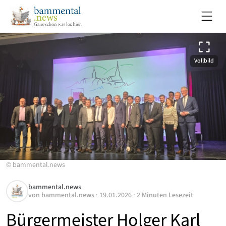
Vollbild
©
bammental.news
bammental.news
von
bammental.news
·
19.01.2026
·
2 Minuten Lesezeit
Bürgermeister Holger Karl