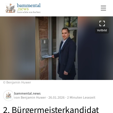
Vollbild
©
Benjamin Huwer
bammental.news
von
Benjamin Huwer
·
26.01.2026
·
2 Minuten Lesezeit
2. Bürgermeisterkandidat