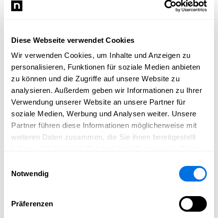
zukunftsorientierte Weiterentwicklung der Gemeinde. Als
junger Kandidat möchte er insbesondere die Themen
Digitalisierung, moderne Verwaltungsabläufe und eine
Diese Webseite verwendet Cookies
offene, transparente Kommunikation voranbringen.
„Frischer Wind heißt für mich nicht Umbruch, sondern
Wir verwenden Cookies, um Inhalte und Anzeigen zu
kluge Weiterentwicklung.“
personalisieren, Funktionen für soziale Medien anbieten
zu können und die Zugriffe auf unsere Website zu
Benjamin Huwer lebt gerne in Bammental und fühlt sich
analysieren. Außerdem geben wir Informationen zu Ihrer
der Gemeinde eng verbunden. „Ich möchte, dass unsere
Verwendung unserer Website an unsere Partner für
Gemeinde auch in Zukunft lebenswert, solide aufgestellt
soziale Medien, Werbung und Analysen weiter. Unsere
und offen für neue Ideen bleibt – für alle Generationen.“
Partner führen diese Informationen möglicherweise mit
Weitere Informationen zur Kandidatur finden sich unter
weiteren Daten zusammen, die Sie ihnen bereitgestellt
benjamin-huwer.de
.
haben oder die sie im Rahmen Ihrer Nutzung der Dienste
Presseanfragen:
kontakt@benjamin-huwer.de
gesammelt haben.
Einwilligungsauswahl
Pressebilder:
benjamin-huwer.de/downloads
Notwendig
Zur Webseite
Präferenzen