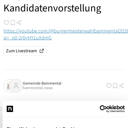
Kandidatenvorstellung
https://youtube.com/@burgermeisterwahlbammental202
si=_p0-2r0yHY1uXdmG
Zum Livestream
Gemeinde Bammental
bammental.news
Passend zum Thema