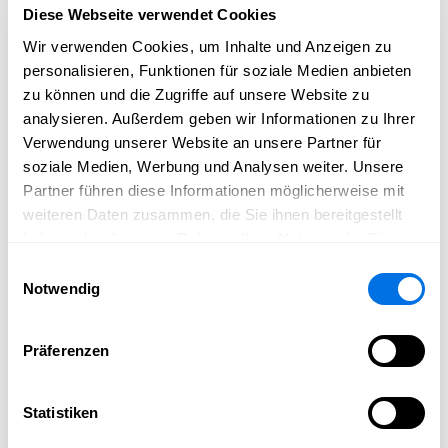
und Schüler ermöglicht.
Diese Webseite verwendet Cookies
Also Termin vormerken und vorbeikommen!
Bringen Sie
Wir verwenden Cookies, um Inhalte und Anzeigen zu
Familie, Freunde und Bekannte mit und genießen Sie
personalisieren, Funktionen für soziale Medien anbieten
einen fröhlichen Vormittag voller Begegnungen,
zu können und die Zugriffe auf unsere Website zu
Entdeckungen und schöner Momente. Der Förderverein
analysieren. Außerdem geben wir Informationen zu Ihrer
freut sich auf viele kleine und große Besucher aus
Verwendung unserer Website an unsere Partner für
Ladenburg und den umliegenden Gemeinden.
Der
soziale Medien, Werbung und Analysen weiter. Unsere
Eintritt ist frei – alle sind herzlich willkommen!
Partner führen diese Informationen möglicherweise mit
weiteren Daten zusammen, die Sie ihnen bereitgestellt
Erfahre mehr über den Förderverein der Astrid-Lindgren-
haben oder die sie im Rahmen Ihrer Nutzung der Dienste
Schule Ladenburg
gesammelt haben.
Einwilligungsauswahl
Notwendig
Präferenzen
Öffentlichkeitsarbeit
Förderverein der Astrid-Lindgren-Schule
Ladenburg
Statistiken