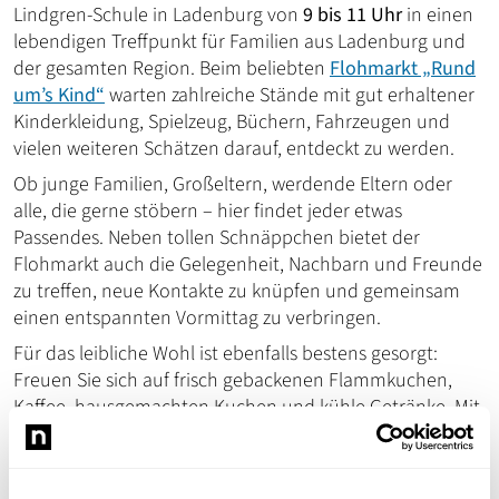
Lindgren-Schule in Ladenburg von
9 bis 11 Uhr
in einen
lebendigen Treffpunkt für Familien aus Ladenburg und
der gesamten Region. Beim beliebten
Flohmarkt „Rund
um’s Kind“
warten zahlreiche Stände mit gut erhaltener
Kinderkleidung, Spielzeug, Büchern, Fahrzeugen und
vielen weiteren Schätzen darauf, entdeckt zu werden.
Ob junge Familien, Großeltern, werdende Eltern oder
alle, die gerne stöbern – hier findet jeder etwas
Passendes. Neben tollen Schnäppchen bietet der
Flohmarkt auch die Gelegenheit, Nachbarn und Freunde
zu treffen, neue Kontakte zu knüpfen und gemeinsam
einen entspannten Vormittag zu verbringen.
Für das leibliche Wohl ist ebenfalls bestens gesorgt:
Freuen Sie sich auf frisch gebackenen Flammkuchen,
Kaffee, hausgemachten Kuchen und kühle Getränke. Mit
jedem Kauf unterstützen Sie direkt den
Förderverein der
Astrid-Lindgren-Schule
, der mit den Erlösen Projekte,
Ausflüge und besondere Angebote für die Schülerinnen