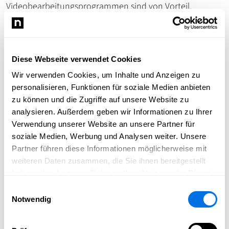
Videobearbeitungsprogrammen sind von Vorteil.
Flexible Arbeitsbedingungen und
Gestaltungsspielraum
Diese Webseite verwendet Cookies
Newsload bietet flexible Arbeitszeiten auf Minijob-Basis,
Wir verwenden Cookies, um Inhalte und Anzeigen zu
ein modernes und dynamisches Arbeitsumfeld sowie die
personalisieren, Funktionen für soziale Medien anbieten
Möglichkeit, eigenverantwortlich zu arbeiten und eigene
zu können und die Zugriffe auf unsere Website zu
Ideen einzubringen. Die Stelle eröffnet kreativen
analysieren. Außerdem geben wir Informationen zu Ihrer
Talenten die Chance, aktiv an der Weiterentwicklung
Verwendung unserer Website an unsere Partner für
einer digitalen Medienmarke mitzuwirken.
soziale Medien, Werbung und Analysen weiter. Unsere
Jetzt bewerben
Partner führen diese Informationen möglicherweise mit
weiteren Daten zusammen, die Sie ihnen bereitgestellt
Interessierte können ihre Bewerbung mit kurzem
haben oder die sie im Rahmen Ihrer Nutzung der Dienste
Lebenslauf per E-Mail an
v.guenter@contiago.de
senden.
gesammelt haben.
Einwilligungsauswahl
Newsload und die Contiago GmbH freuen sich auf
Notwendig
motivierte Bewerberinnen und Bewerber, die die
Zukunft digitaler Kommunikation mitgestalten