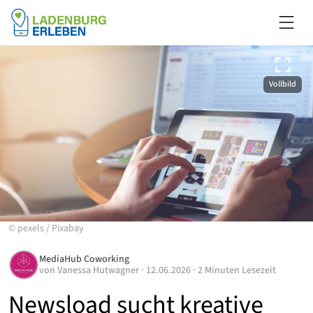
Vollbild
©
pexels
/
Pixabay
MediaHub Coworking
von
Vanessa Hutwagner
·
12.06.2026
·
2 Minuten Lesezeit
Newsload sucht kreative