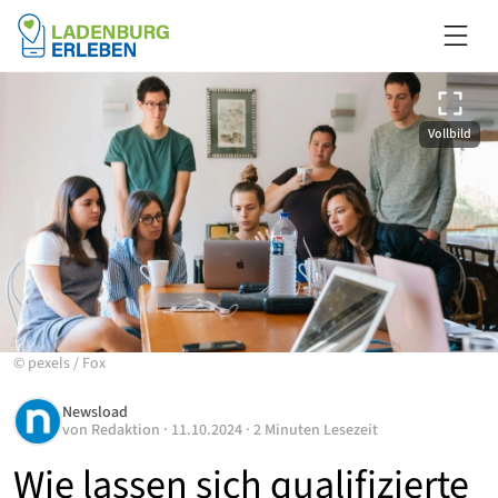
Vollbild
©
pexels
/
Fox
Newsload
von
Redaktion
·
11.10.2024
·
2 Minuten Lesezeit
Wie lassen sich qualifizierte