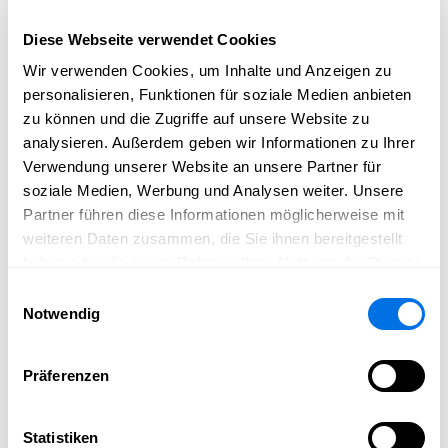
Plattformen, City-Apps etc.) hinweg aus. Die Meldungen
können unkompliziert erstellt, verwaltet und live
Diese Webseite verwendet Cookies
geschaltet werden. Einmal veröffentlicht, werden sie
Wir verwenden Cookies, um Inhalte und Anzeigen zu
automatisiert mit Schlagworten versehen, einer Rubrik
personalisieren, Funktionen für soziale Medien anbieten
zugeordnet und in Ihren hinterlegten Ausgabekanälen
zu können und die Zugriffe auf unsere Website zu
(Website, City-App o. ä.) reichweitenstark ausgespielt.
analysieren. Außerdem geben wir Informationen zu Ihrer
Auch Stellenausschreibungen erreichen auf diese Weise
Verwendung unserer Website an unsere Partner für
gezielt und ohne Streuverluste die Zielgruppe – eine
soziale Medien, Werbung und Analysen weiter. Unsere
äußerst effiziente Methode, um möglichst schnell
Partner führen diese Informationen möglicherweise mit
qualifizierte Mitarbeitende zu finden.
weiteren Daten zusammen, die Sie ihnen bereitgestellt
Auf Wunsch kann die Reichweite mit Hilfe von an
haben oder die sie im Rahmen Ihrer Nutzung der Dienste
Newsload angeschlossenen externen PR-, Branchen- und
gesammelt haben.
Einwilligungsauswahl
Themenportalen noch zusätzlich erhöht werden.
Notwendig
Präferenzen
Redaktion
Newsload
Statistiken